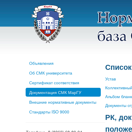
Объявления
Список
Об СМК университета
Устав
Сертификат соответствия
Коллективный
Документация СМК МарГУ
Альбом блан
Внешние нормативные документы
Документы от
Стандарты ISO 9000
РК, до
положе