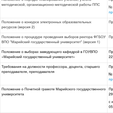
методической, организационно-методической работы ППС
№ 
пр
Положение о конкурсе электронных образовательных
Пр
ресурсов (версия 2)
Положение о процедуре проведения выборов ректора ФГБОУ
Пр
ВПО "Марийский государственный университет" (версия 1)
Положение о выборах заведующего кафедрой в ГОУВПО
Пр
«Марийский государственный университет»
22
Требования на должности профессора, доцента, старшего
Пр
преподавателя, преподавателя
№ 
пр
Положение о Почетной грамоте Марийского государственного
Пр
университета
29
с 
05