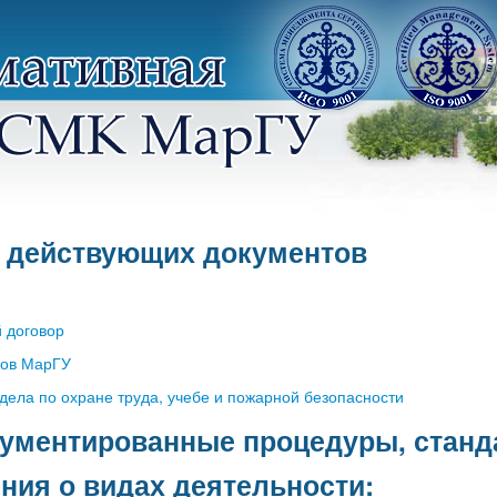
 действующих документов
 договор
ков МарГУ
дела по охране труда, учебе и пожарной безопасности
кументированные процедуры, станд
ния о видах деятельности: