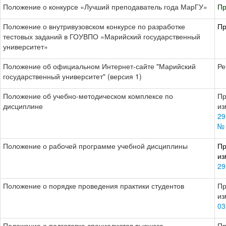
Положение о конкурсе «Лучший преподаватель года МарГУ»
Пр
Положение о внутривузовском конкурсе по разработке
Пр
тестовых заданий в ГОУВПО «Марийский государственный
университет»
Положение об официальном Интернет-сайте "Марийский
Ре
государственный университет" (версия 1)
Положение об учебно-методическом комплексе по
Пр
дисциплине
из
29
№ 
Положение о рабочей программе учебной дисциплины
Пр
из
29
Положение о порядке проведения практики студентов
Пр
из
03
Положение о подготовке специалистов высшего
Пр