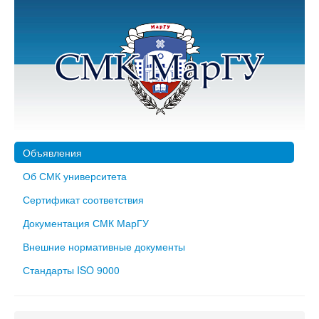
Объявления
Об СМК университета
Сертификат соответствия
Документация СМК МарГУ
Внешние нормативные документы
Стандарты ISO 9000